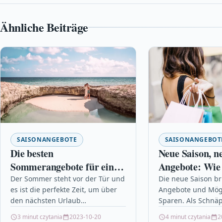
Ähnliche Beiträge
SAISONANGEBOTE
SAISONANGEBOT
Die besten
Neue Saison, n
Sommerangebote für einen
Angebote: Wie 
unvergesslichen Urlaub
können
Der Sommer steht vor der Tür und
Die neue Saison br
es ist die perfekte Zeit, um über
Angebote und Mög
den nächsten Urlaub
Sparen. Als Schnä
nachzudenken! Vom Entspannen
sollten Sie darauf 
3 minut czytania
2023-10-20
4 minut czytania
2