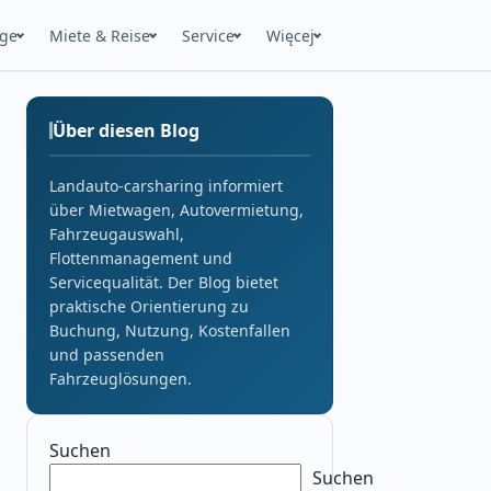
uge
Miete & Reise
Service
Więcej
Über diesen Blog
Landauto-carsharing informiert
über Mietwagen, Autovermietung,
Fahrzeugauswahl,
Flottenmanagement und
Servicequalität. Der Blog bietet
praktische Orientierung zu
Buchung, Nutzung, Kostenfallen
und passenden
Fahrzeuglösungen.
Suchen
Suchen