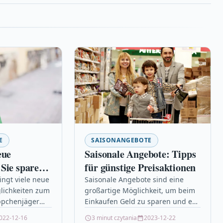
E
SAISONANGEBOTE
eue
Saisonale Angebote: Tipps
Sie sparen
für günstige Preisaktionen
ingt viele neue
Saisonale Angebote sind eine
lichkeiten zum
großartige Möglichkeit, um beim
ppchenjäger
Einkaufen Geld zu sparen und es
achten, wie Sie
gibt einige Tipps, wie man das
022-12-16
3 minut czytania
2023-12-22