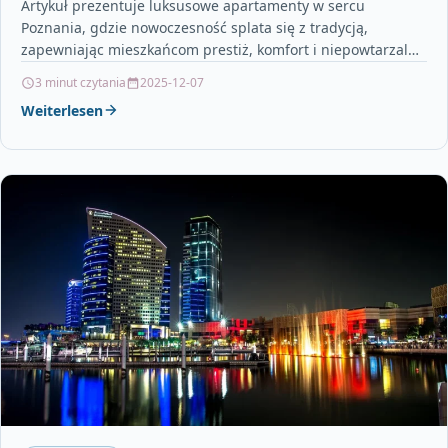
Artykuł prezentuje luksusowe apartamenty w sercu
Poznania, gdzie nowoczesność splata się z tradycją,
zapewniając mieszkańcom prestiż, komfort i niepowtarzalny
design. Opisane wnętrza emanują elegancją…
3 minut czytania
2025-12-07
Weiterlesen