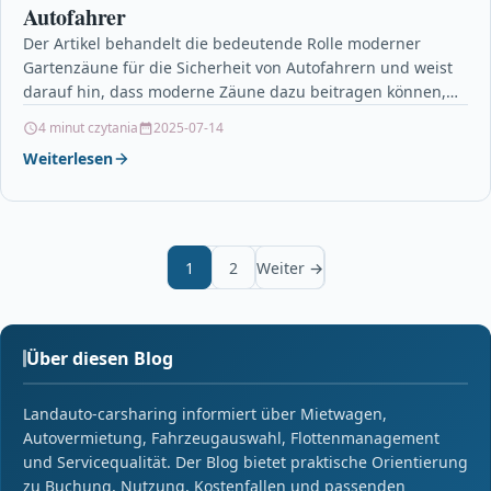
Autofahrer
Der Artikel behandelt die bedeutende Rolle moderner
Gartenzäune für die Sicherheit von Autofahrern und weist
darauf hin, dass moderne Zäune dazu beitragen können,
Unfälle…
4 minut czytania
2025-07-14
Weiterlesen
1
2
Weiter →
Über diesen Blog
Landauto-carsharing informiert über Mietwagen,
Autovermietung, Fahrzeugauswahl, Flottenmanagement
und Servicequalität. Der Blog bietet praktische Orientierung
zu Buchung, Nutzung, Kostenfallen und passenden