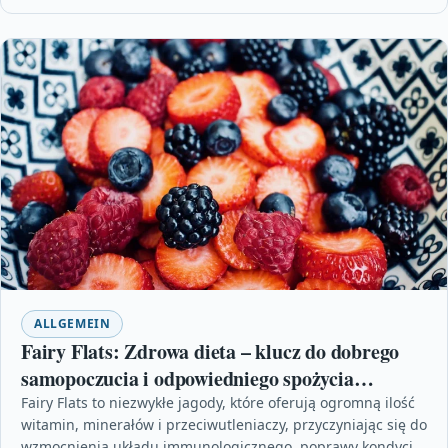
ALLGEMEIN
Fairy Flats: Zdrowa dieta – klucz do dobrego
samopoczucia i odpowiedniego spożycia
witamin
Fairy Flats to niezwykłe jagody, które oferują ogromną ilość
witamin, minerałów i przeciwutleniaczy, przyczyniając się do
wzmocnienia układu immunologicznego, poprawy kondycji