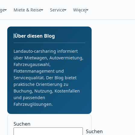
uge
Miete & Reise
Service
Więcej
Über diesen Blog
Landauto-carsharing informiert
über Mietwagen, Autovermietung,
Fahrzeugauswahl,
Flottenmanagement und
Servicequalität. Der Blog bietet
praktische Orientierung zu
Buchung, Nutzung, Kostenfallen
und passenden
Fahrzeuglösungen.
Suchen
Suchen