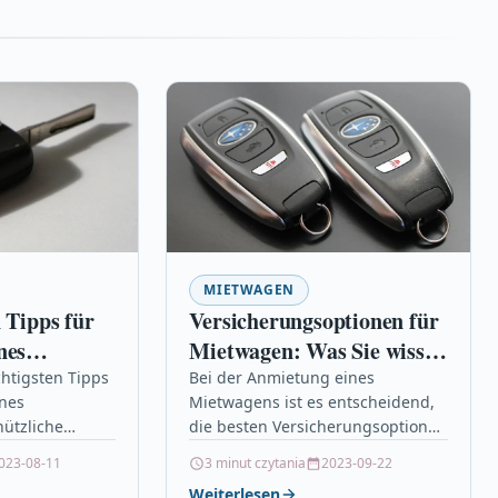
MIETWAGEN
 Tipps für
Versicherungsoptionen für
nes
Mietwagen: Was Sie wissen
müssen
chtigsten Tipps
Bei der Anmietung eines
ines
Mietwagens ist es entscheidend,
ützliche
die besten Versicherungsoptionen
essfrei einen
zu wählen, um unvorhergesehene
023-08-11
3 minut czytania
2023-09-22
hen. Dazu
Kosten und unangenehme
Weiterlesen