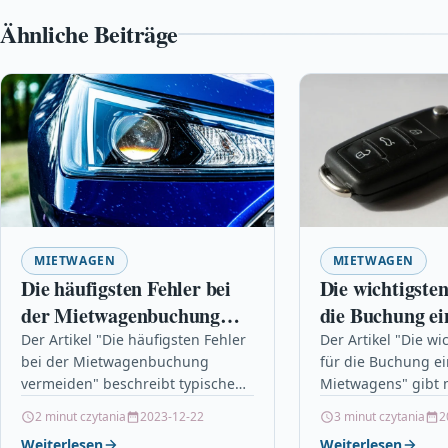
Ähnliche Beiträge
MIETWAGEN
MIETWAGEN
Die häufigsten Fehler bei
Die wichtigsten
der Mietwagenbuchung
die Buchung ei
vermeiden
Mietwagens
Der Artikel "Die häufigsten Fehler
Der Artikel "Die wi
bei der Mietwagenbuchung
für die Buchung e
vermeiden" beschreibt typische
Mietwagens" gibt n
Fehler, die bei der Buchung eines
Ratschläge, um str
2 minut czytania
2023-12-22
3 minut czytania
2
Mietwagens auftreten und wie
Mietwagen zu buc
Weiterlesen
Weiterlesen