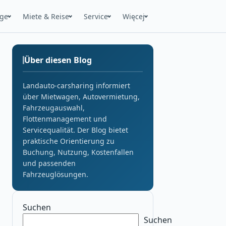
uge
Miete & Reise
Service
Więcej
Über diesen Blog
Landauto-carsharing informiert
über Mietwagen, Autovermietung,
Fahrzeugauswahl,
Flottenmanagement und
Servicequalität. Der Blog bietet
praktische Orientierung zu
Buchung, Nutzung, Kostenfallen
und passenden
Fahrzeuglösungen.
Suchen
Suchen